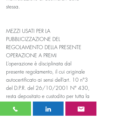
stessa.
MEZZI USATI PER LA
PUBBLICIZZAZIONE DEL
REGOLAMENTO DELLA PRESENTE
OPERAZIONE A PREMI
L’operazione è disciplinata dal
presente regolamento, il cui originale
autocertificato ai sensi dell’art. 10 n°3
del D.P.R. del 26/10/2001 N° 430,
resta depositato e custodito per tutta la
durata della manifestazione e per i 12
mesi successivi alla sua conclusione
presso la sede di Equilibra Srl, con
sede legale Via Plava 74, 10135