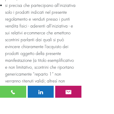
si precisa che partecipano all’iniziativa
solo i prodotti indicati nel presente
regolamento e venduti presso i punti
vendita fisici - aderenti all’iniziativa - e
sui relativi e-commerce che emettono
scontrini parlanti dai quali si può
evincere chiaramente l’acquisto dei
prodotti oggetto della presente
manifestazione (a titolo esemplificativo
e non limitativo, scontrini che riportano
genericamente “reparto 1” non
verranno ritenuti validi; altresì non
verranno ritenuti validi scontrini
riportanti diciture generiche tipo
“Integratore”). È responsabilità del
partecipante accertarsi, prima