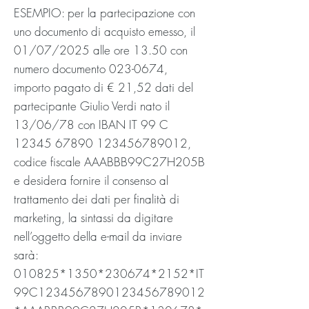
ESEMPIO: per la partecipazione con
uno documento di acquisto emesso, il
01/07/2025 alle ore 13.50 con
numero documento
023-0674
,
importo pagato di € 21,52 dati del
partecipante Giulio Verdi nato il
13/06/78 con IBAN IT 99 C
12345 67890
123456789012
,
codice fiscale AAABBB99C27H205B
e desidera fornire il consenso al
trattamento dei dati per finalità di
marketing, la sintassi da digitare
nell’oggetto della e-mail da inviare
sarà:
010825
*1350
*230674
*2152
*IT
99C1234567890123456789012