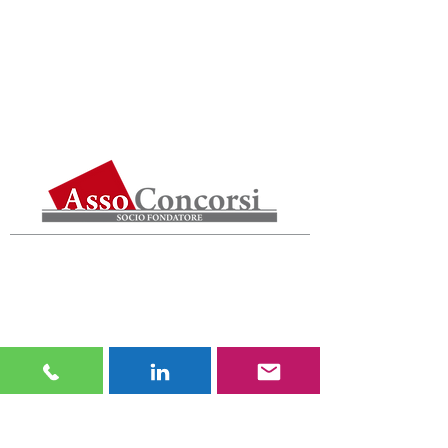
Via Giovanni da Udine 34,
20156 Milano
P.IVA 05620220961
+39 02 3809 3809
promotiempo@tiemponord.it
LINK UTILI
SITEMAP
SERVIZI
PRIVACY
CONCORSI
COOKIE
AGENZIE DI
WHISTLEBLOWIN
MARKETING
G
AZIENDE