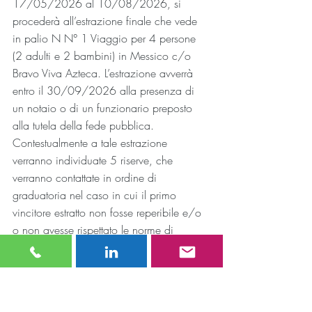
17/05/2026 al 10/08/2026, si 
procederà all’estrazione finale che vede 
in palio N N° 1 Viaggio per 4 persone 
(2 adulti e 2 bambini) in Messico c/o 
Bravo Viva Azteca. L’estrazione avverrà 
entro il 30/09/2026 alla presenza di 
un notaio o di un funzionario preposto 
alla tutela della fede pubblica. 
Contestualmente a tale estrazione 
verranno individuate 5 riserve, che 
verranno contattate in ordine di 
graduatoria nel caso in cui il primo 
vincitore estratto non fosse reperibile e/o 
o non avesse rispettato le norme di 
partecipazione.
Tra tutte le giocate pervenute nel periodo 
del concorso dal 17/05/2026 al 