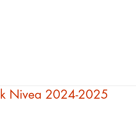
02 3809 3809
GAROFALO CONSULTING
AGENZIE MARKETING
CO
ck Nivea 2024-2025