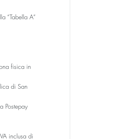
lla “Tabella A” 
ona fisica in 
lica di San 
na Postepay 
VA inclusa di 