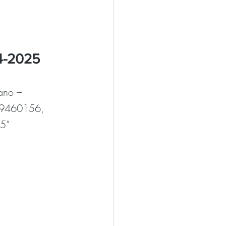
4-2025
ano – 
719460156, 
25”