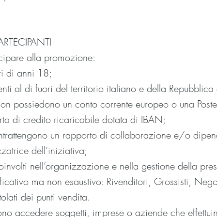
ARTECIPANTI
ipare alla promozione:
ri di anni 18;
enti al di fuori del territorio italiano e della Repubbli
 non possiedono un conto corrente europeo o una Poste
a di credito ricaricabile dotata di IBAN;
 intrattengono un rapporto di collaborazione e/o dipe
atrice dell’iniziativa;
 coinvolti nell’organizzazione e nella gestione della pres
ificativo ma non esaustivo: Rivenditori, Grossisti, Nego
olati dei punti vendita.
sono accedere soggetti, imprese o aziende che effettui