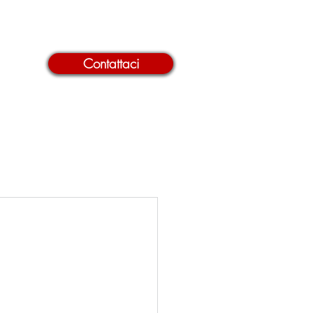
promotiempo@tiemponord.it
Contattaci
NCORSI
FOCUS
CONTATTI