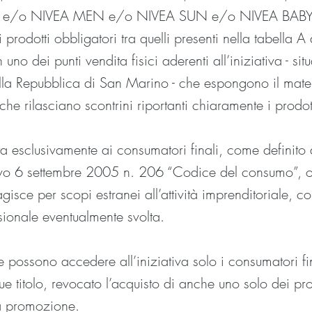
EA e/o NIVEA MEN e/o NIVEA SUN e/o NIVEA BABY 
prodotti obbligatori tra quelli presenti nella tabella A 
uno dei punti vendita fisici aderenti all’iniziativa - situat
lla Repubblica di San Marino - che espongono il mater
che rilasciano scontrini riportanti chiaramente i prodott
ata esclusivamente ai consumatori finali, come definito a
tivo 6 settembre 2005 n. 206 “Codice del consumo”, o
gisce per scopi estranei all’attività imprenditoriale, 
sionale eventualmente svolta.
he possono accedere all’iniziativa solo i consumatori fi
 titolo, revocato l’acquisto di anche uno solo dei pro
ta promozione.