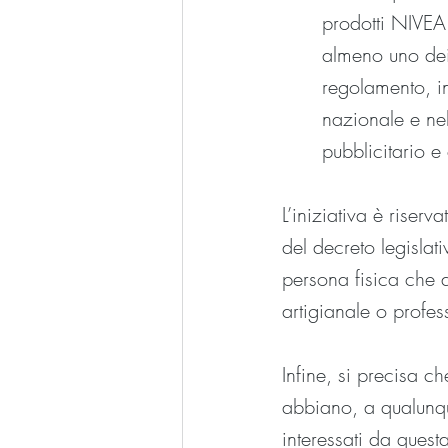
prodotti NIV
almeno uno dei 
regolamento, in 
nazionale e ne
pubblicitario e 
L’iniziativa è riserv
del decreto legisla
persona fisica che a
artigianale o profes
Infine, si precisa c
abbiano, a qualunque
interessati da ques