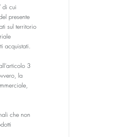
di cui 
del presente 
i sul territorio 
iale 
i acquistati.
ll’articolo 3 
vvero, la 
commerciale, 
nali che non 
dotti 